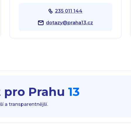
235 011 144
dotazy@praha13.cz
t pro Prahu
13
í a transparentnější.