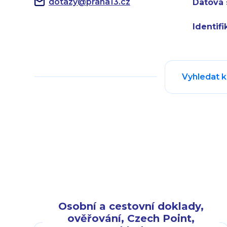
dotazy
@
praha13.cz
Datová 
Identifi
Vyhledat 
Osobní a cestovní doklady,
ověřování, Czech Point,