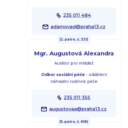
235 011 484
adamovad@praha13.cz
(2. patro, č. 321)
Mgr. Augustová Alexandra
kurátor pro mládež
Odbor sociální péče
- oddělení
náhradní rodinné péče
235 011 355
augustovaa@praha13.cz
(5. patro, č. 618)