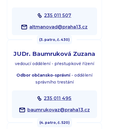
235 011 507
altmanovad@praha13.cz
(3. patro, č. 430)
JUDr. Baumruková Zuzana
vedoucí oddělení - přestupkové řízení
Odbor občansko-správní
- oddělení
správního trestání
235 011 495
baumrukovaz@praha13.cz
(4. patro, č. 520)