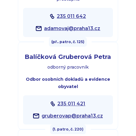
235 011 642
adamovaj@praha13.cz
(př.. patro, č. 125)
Balíčková Gruberová Petra
odborný pracovník
Odbor osobních dokladů a evidence
obyvatel
235 011 421
gruberovap@praha13.cz
(1. patro, č. 220)