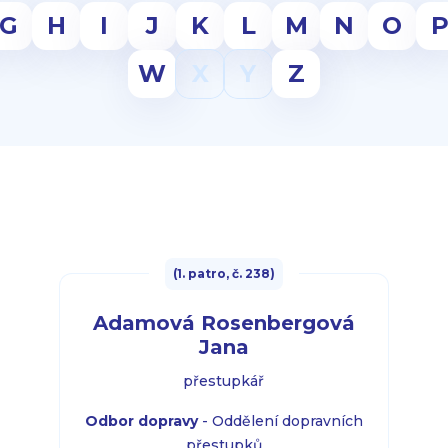
G
H
I
J
K
L
M
N
O
W
X
Y
Z
(1. patro, č. 238)
Adamová Rosenbergová
Jana
přestupkář
Odbor dopravy
- Oddělení dopravních
přestupků