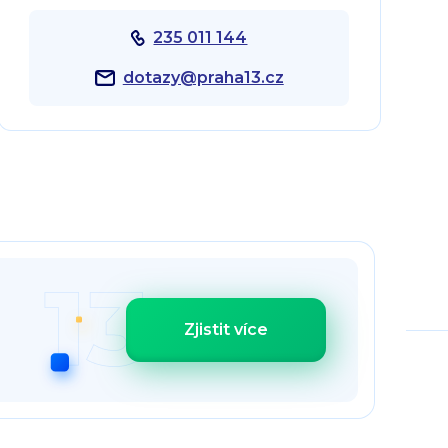
235 011 144
dotazy@praha13.cz
Zjistit více