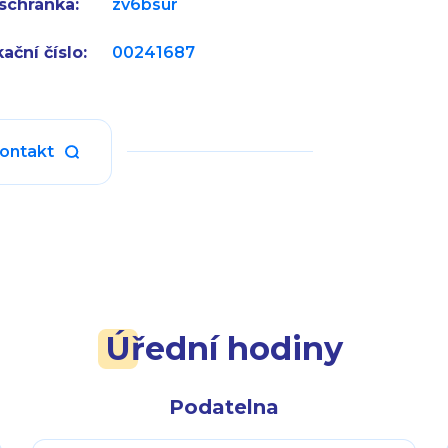
schránka:
zv6bsur
kační číslo:
00241687
kontakt
Úřední hodiny
Podatelna