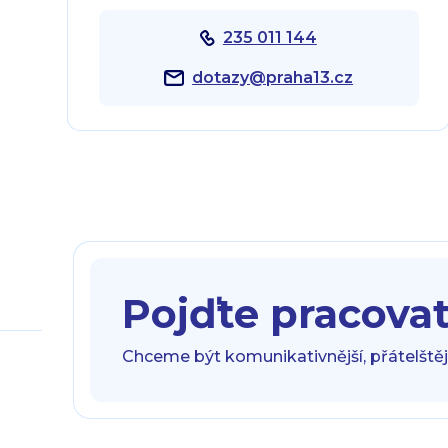
235 011 144
dotazy@praha13.cz
Pojďte pracova
Chceme být komunikativnější, přátelštějš