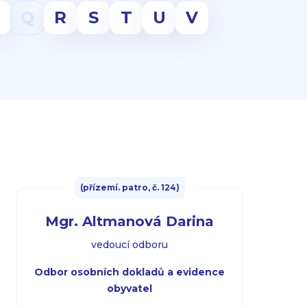
P
Q
R
S
T
U
V
(přízemí. patro, č. 124)
Mgr. Altmanová Darina
vedoucí odboru
Odbor osobních dokladů a evidence
obyvatel