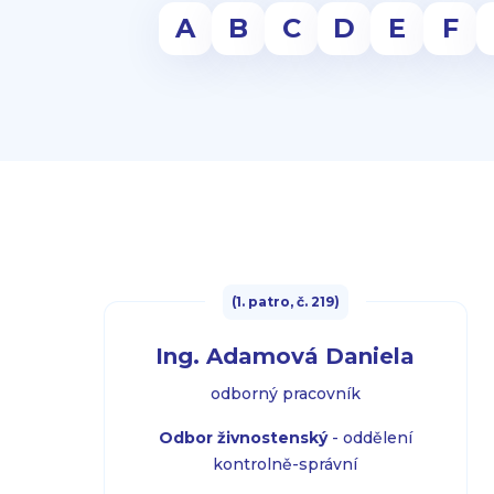
A
B
C
D
E
F
(1. patro, č. 219)
Ing. Adamová Daniela
odborný pracovník
Odbor živnostenský
- oddělení
kontrolně-správní