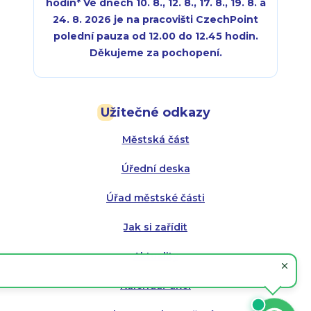
hodin
*
Ve dnech 10. 8., 12. 8., 17. 8., 19. 8. a
24. 8. 2026 je na pracovišti CzechPoint
polední pauza od 12.00 do 12.45 hodin.
Děkujeme za pochopení.
Pondělí:
Pondělí:
8:00 - 18:00
8:00 - 18:00
Užitečné odkazy
Úterý:
Úterý:
8:00 - 16:00
8:00 - 13:00
Městská část
Středa:
Středa:
8:00 - 18:00
8:00 - 18:00
Úřední deska
Čtvrtek:
Čtvrtek:
8:00 - 16:00
8:00 - 13:00
Úřad městské části
Pátek:
8:00 - 14:30
Jak si zařídit
Aktuality
Kalendář akcí