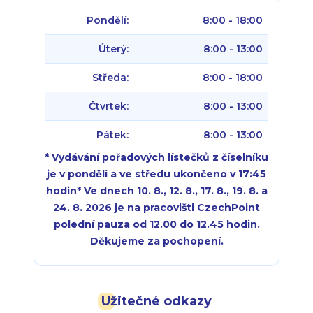
Pondělí:
8:00 - 18:00
Úterý:
8:00 - 13:00
Středa:
8:00 - 18:00
Čtvrtek:
8:00 - 13:00
Pátek:
8:00 - 13:00
* Vydávání pořadových lístečků z číselníku
je v pondělí a ve středu ukončeno v 17:45
hodin
*
Ve dnech 10. 8., 12. 8., 17. 8., 19. 8. a
24. 8. 2026 je na pracovišti CzechPoint
polední pauza od 12.00 do 12.45 hodin.
Děkujeme za pochopení.
Pondělí:
Pondělí:
8:00 - 18:00
8:00 - 18:00
Užitečné odkazy
Úterý:
Úterý:
8:00 - 16:00
8:00 - 13:00