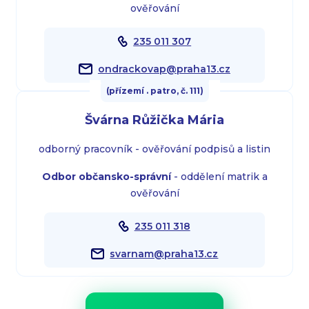
ověřování
235 011 307
ondrackovap@praha13.cz
(přízemí . patro, č. 111)
Švárna Růžička Mária
odborný pracovník - ověřování podpisů a listin
Odbor občansko-správní
- oddělení matrik a
ověřování
235 011 318
svarnam@praha13.cz