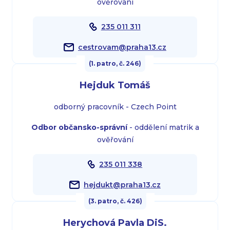
ověřování
235 011 311
cestrovam@praha13.cz
(1. patro, č. 246)
Hejduk Tomáš
odborný pracovník - Czech Point
Odbor občansko-správní
- oddělení matrik a
ověřování
235 011 338
hejdukt@praha13.cz
(3. patro, č. 426)
Herychová Pavla DiS.