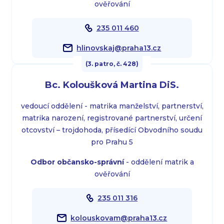
ověřování
235 011 460
hlinovskaj@praha13.cz
(3. patro, č. 428)
Bc. Koloušková Martina DiS.
vedoucí oddělení - matrika manželství, partnerství,
matrika narození, registrované partnerství, určení
otcovství – trojdohoda, přísedící Obvodního soudu
pro Prahu 5
Odbor občansko-správní
- oddělení matrik a
ověřování
235 011 316
kolouskovam@praha13.cz