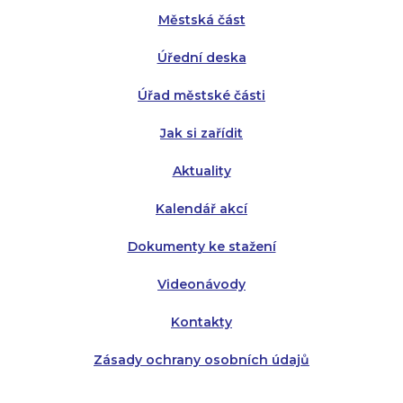
Městská část
Středa:
Středa:
8:00 - 18:00
8:00 - 18:00
Úřední deska
Čtvrtek:
Čtvrtek:
8:00 - 16:00
8:00 - 13:00
Úřad městské části
Pátek:
8:00 - 14:30
Jak si zařídit
Aktuality
Kalendář akcí
Dokumenty ke stažení
Videonávody
Kontakty
Zásady ochrany osobních údajů