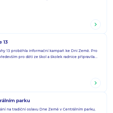
edou vozidla na společnou reprezentační jízdu po
zkém okolí. Bližší informace získáte na tel. 607 613
záštitou místostarosty Prahy 13…
e 13
ahy 13 proběhla informační kampaň ke Dni Země. Pro
především pro děti ze škol a školek radnice připravila
 a informačních stánků. „Den Země si připomínáme již
e to velmi aktuální téma. Životem ve městech jsme se
ozeného soužití s přírodou…
rálním parku
ání na tradiční oslavu Dne Země v Centrálním parku,