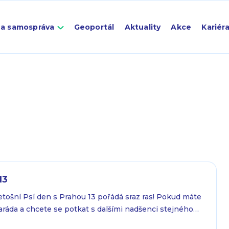
 a samospráva
Geoportál
Aktuality
Akce
Kariér
13
Letošní Psí den s Prahou 13 pořádá sraz ras! Pokud máte
áda a chcete se potkat s dalšími nadšenci stejného
přesně pro vás. Přijďte si užít den plný zábavy,