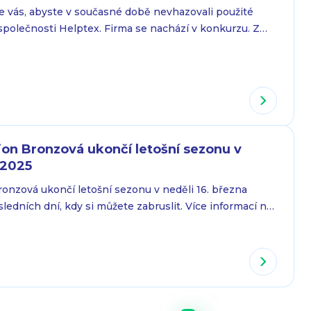
e vás, abyste v současné době nevhazovali použité
 společnosti Helptex. Firma se nachází v konkurzu. Z
lně kontejnery na textil nemohou být pravidelně
 pochopení a spolupráci.
ion Bronzová ukončí letošní sezonu v
 2025
ronzová ukončí letošní sezonu v neděli 16. března
sledních dní, kdy si můžete zabruslit. Více informací na
Bronzová | Praha 13