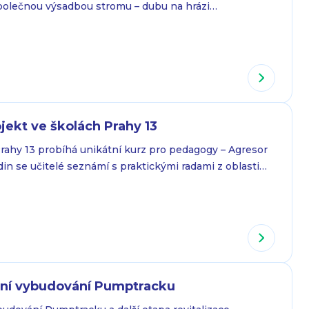
polečnou výsadbou stromu – dubu na hrázi
Akce se koná v úterý 22. dubna od 9.30 do 13.00 a je
kolním dětem a malým školákům z prvního stupně ZŠ,
i. V letošním roce budeme…
jekt ve školách Prahy 13
rahy 13 probíhá unikátní kurz pro pedagogy – Agresor
din se učitelé seznámí s praktickými radami z oblasti
it školní třídu i celou budovu v případě krizové situace.
zbraň, aby se znovu nenabila, nebo jak se zabarikádovat
 další…
ání vybudování Pumptracku