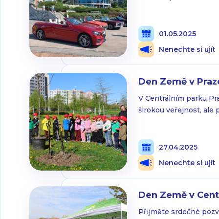
Slunečním náměstí vyj
území MČ Prahy 13 a blí
652. Akce se koná pod 
01.05.2025
Nenechte si ujít
Den Země v Praz
V Centrálním parku Pr
širokou veřejnost, ale 
širokou paletu soutěží
od roku 1970 a stále j
postupně vzdálili přir
27.04.2025
Nenechte si ujít
Den Země v Cent
Přijměte srdečné pozv