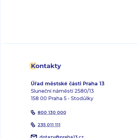
Kontakty
Úřad městské části Praha 13
Sluneční náměstí 2580/13
158 00 Praha 5 - Stodůlky
800 130 000
235 011 111
dotazy
@
praha13.cz