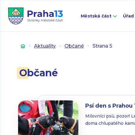
Městská část
Úřad
Úvod
Aktuality
Občané
Strana 5
Občané
Psí den s Prahou 
Milovníci psů, pozor! 
doma chlupatého kamar
plemene, tahle akce je 