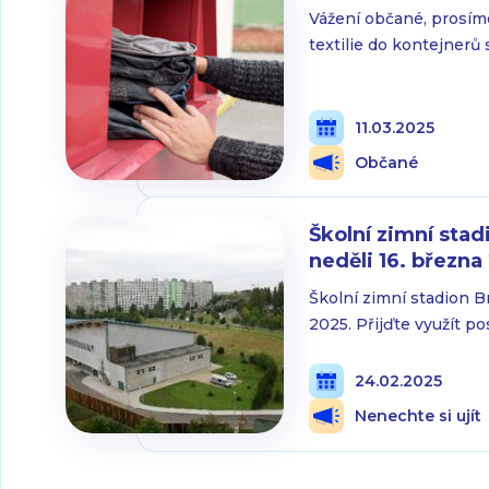
Vážení občané, prosím
textilie do kontejnerů
tohoto důvodu momentá
vyváženy. Děkujeme za
11.03.2025
Občané
Školní zimní stad
neděli 16. března
Školní zimní stadion B
2025. Přijďte využít po
Školní zimní stadion 
24.02.2025
Nenechte si ujít