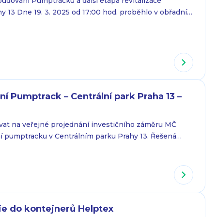
udování Pumptracku a další etapa revitalizace
y 13 Dne 19. 3. 2025 od 17:00 hod. proběhlo v obřadní
13 veřejné projednání investičního záměru na
 v Centrálním parku Prahy 13. Jednání se zúčastnil
arosana Workxxx specializující se na návrhy a
 dalších…
í Pumptrack – Centrální park Praha 13 –
vat na veřejné projednání investičního záměru MČ
í pumptracku v Centrálním parku Prahy 13. Řešená
jižní části Centrálního parku, kde hlavní silniční
va překonává silničním mostem údolí Prokopského
track je umístěn do vzniklého prostoru pod mostem,
tezkou pro pěší a…
lie do kontejnerů Helptex