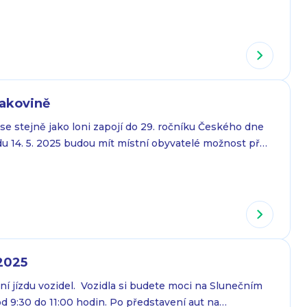
a 18:00 Mše sv. v kostele sv. Jakuba 19:00 Nabídka
d kostela sv. Jakuba ve Stodůlkách ke kostelu na
rohlídka středověkých fresek s výkladem…
rakovině
se stejně jako loni zapojí do 29. ročníku Českého dne
edu 14. 5. 2025 budou mít místní obyvatelé možnost před
řit tento projekt zakoupením žlutého kvítku měsíčku
tak boj proti rakovině. Podpořit Český den proti
: Pořízením e-kytičky za…
 2025
í jízdu vozidel. Vozidla si budete moci na Slunečním
 9:30 do 11:00 hodin. Po představení aut na