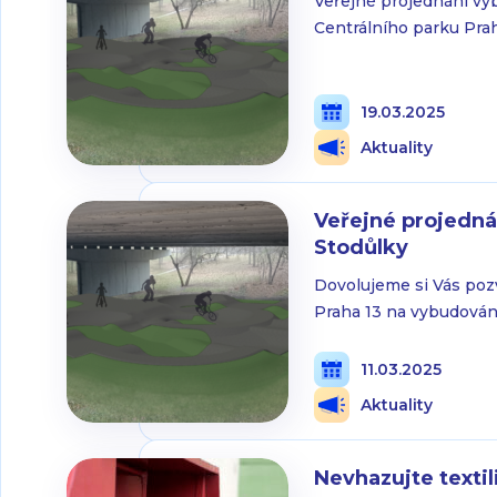
Veřejné projednání vyb
Centrálního parku Prah
síni radnice MČ Praha 
vybudování pumptracku
zástupce společnosti M
19.03.2025
výstavbu pumptracků a
Aktuality
Veřejné projednán
Stodůlky
Dovolujeme si Vás poz
Praha 13 na vybudován
stavba je navrhována v 
komunikace Jeremiášo
11.03.2025
potoka. Navržený pump
Aktuality
sousedí se stávající s
Nevhazujte texti