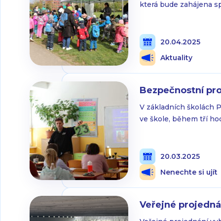
která bude zahájena s
Stodůleckého rybníka. 
určena zejména předš
ale i široké veřejnost
20.04.2025
Aktuality
Bezpečnostní pro
V základních školách P
ve škole, během tří ho
sebeobrany a jak zajist
Jak chytit útočníkovi 
ve třídě? Pedagogové a
20.03.2025
Nenechte si ujít
Veřejné projedn