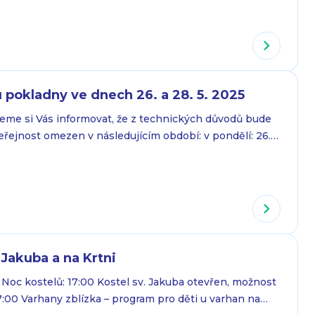
ých přátelství – nejen mezi psy, ale i jejich páníčky. Na
ní…
pokladny ve dnech 26. a 28. 5. 2025
jeme si Vás informovat, že z technických důvodů bude
řejnost omezen v následujícím období: v pondělí: 26.
:30, ve středu: 28. 5. 2025 od 13:00 do 13:30 Děkujeme
 Jakuba a na Krtni
Noc kostelů: 17:00 Kostel sv. Jakuba otevřen, možnost
:00 Varhany zblízka – program pro děti u varhan na