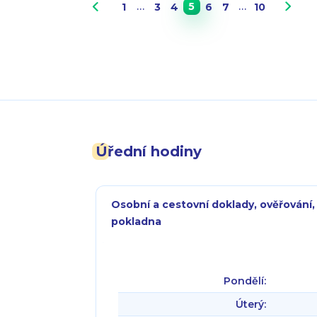
…
…
5
1
3
4
6
7
10
Úřední hodiny
Osobní a cestovní doklady, ověřování,
pokladna
Pondělí:
Úterý: