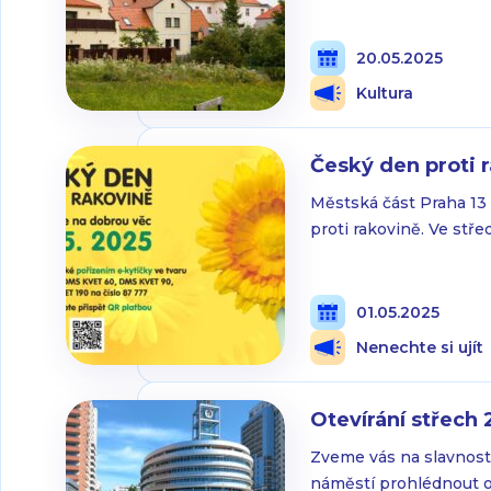
kůru kostela sv. Jakub
společného putování o
Krteň. 19:30 – 20:30 P
20.05.2025
Kultura
Český den proti 
Městská část Praha 13 
proti rakovině. Ve stř
radnicí Prahy 13 podpo
lékařského a podpořit 
rakovině je možné také
01.05.2025
Nenechte si ujít
Otevírání střech
Zveme vás na slavnostn
náměstí prohlédnout od