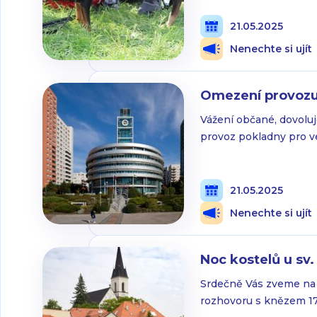
sdílených zážitků a nov
místě proběhne sčítá
21.05.2025
Nenechte si ujít
Omezení provozu 
Vážení občané, dovolu
provoz pokladny pro ve
5. 2025 od 13:00 do 13
za pochopení.
21.05.2025
Nenechte si ujít
Noc kostelů u sv.
Srdečně Vás zveme na 
rozhovoru s knězem 17