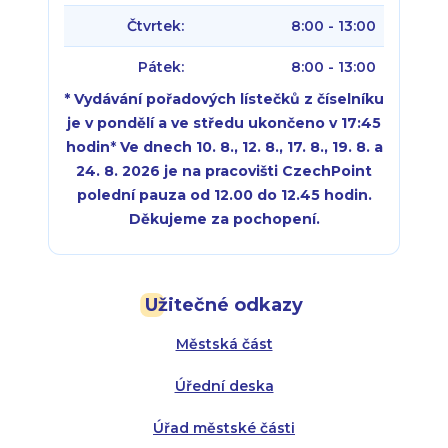
Čtvrtek:
8:00 - 13:00
Pátek:
8:00 - 13:00
* Vydávání pořadových lístečků z číselníku
je v pondělí a ve středu ukončeno v 17:45
hodin
*
Ve dnech 10. 8., 12. 8., 17. 8., 19. 8. a
24. 8. 2026 je na pracovišti CzechPoint
polední pauza od 12.00 do 12.45 hodin.
Děkujeme za pochopení.
Pondělí:
Pondělí:
8:00 - 18:00
8:00 - 18:00
Užitečné odkazy
Úterý:
Úterý:
8:00 - 16:00
8:00 - 13:00
Městská část
Středa:
Středa:
8:00 - 18:00
8:00 - 18:00
Úřední deska
Čtvrtek:
Čtvrtek:
8:00 - 16:00
8:00 - 13:00
Úřad městské části
Pátek:
8:00 - 14:30