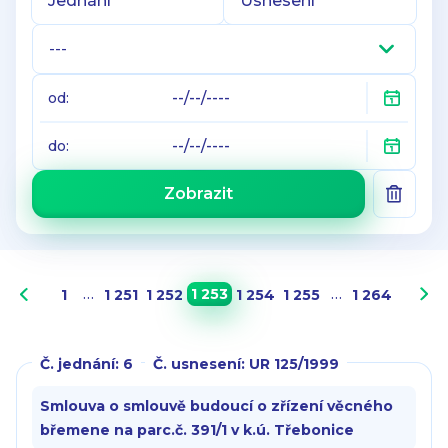
---
od:
do:
Zobrazit
…
1 253
…
1
1 251
1 252
1 254
1 255
1 264
Č. jednání: 6
Č. usnesení: UR 125/1999
Smlouva o smlouvě budoucí o zřízení věcného
břemene na parc.č. 391/1 v k.ú. Třebonice