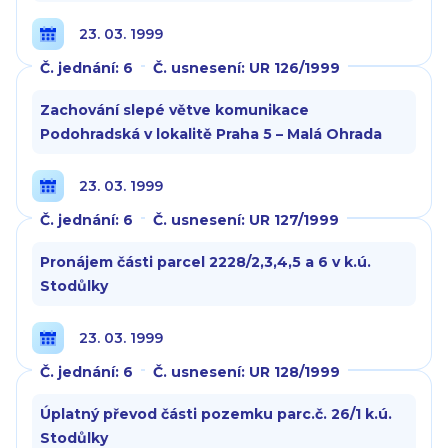
23. 03. 1999
Č. jednání: 6
Č. usnesení: UR 126/1999
Zachování slepé větve komunikace
Podohradská v lokalitě Praha 5 – Malá Ohrada
23. 03. 1999
Č. jednání: 6
Č. usnesení: UR 127/1999
Pronájem části parcel 2228/2,3,4,5 a 6 v k.ú.
Stodůlky
23. 03. 1999
Č. jednání: 6
Č. usnesení: UR 128/1999
Úplatný převod části pozemku parc.č. 26/1 k.ú.
Stodůlky