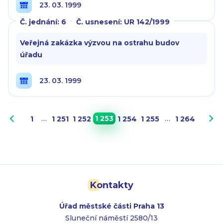
23. 03. 1999
Č. jednání: 6
Č. usnesení: UR 142/1999
Veřejná zakázka výzvou na ostrahu budov
úřadu
23. 03. 1999
…
1 253
…
1
1 251
1 252
1 254
1 255
1 264
Kontakty
Úřad městské části Praha 13
Sluneční náměstí 2580/13