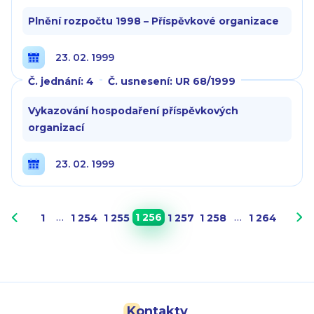
Plnění rozpočtu 1998 – Příspěvkové organizace
23. 02. 1999
Č. jednání: 4
Č. usnesení: UR 68/1999
Vykazování hospodaření příspěvkových
organizací
23. 02. 1999
…
1 256
…
1
1 254
1 255
1 257
1 258
1 264
Kontakty