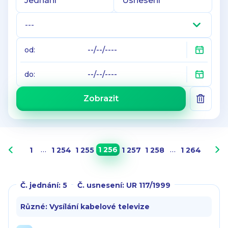
---
od:
do:
Zobrazit
…
1 256
…
1
1 254
1 255
1 257
1 258
1 264
Č. jednání: 5
Č. usnesení: UR 117/1999
Různé: Vysílání kabelové televize