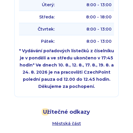
Úterý:
8:00 - 13:00
Středa:
8:00 - 18:00
Čtvrtek:
8:00 - 13:00
Pátek:
8:00 - 13:00
* Vydávání pořadových lístečků z číselníku
je v pondělí a ve středu ukončeno v 17:45
hodin
*
Ve dnech 10. 8., 12. 8., 17. 8., 19. 8. a
24. 8. 2026 je na pracovišti CzechPoint
polední pauza od 12.00 do 12.45 hodin.
Děkujeme za pochopení.
Pondělí:
Pondělí:
8:00 - 18:00
8:00 - 18:00
Užitečné odkazy
Úterý:
Úterý:
8:00 - 16:00
8:00 - 13:00
Městská část
Středa:
Středa:
8:00 - 18:00
8:00 - 18:00