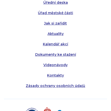
Úřední deska
Čtvrtek:
Čtvrtek:
8:00 - 16:00
8:00 - 13:00
Úřad městské části
Pátek:
8:00 - 14:30
Jak si zařídit
Aktuality
Kalendář akcí
Dokumenty ke stažení
Videonávody
Kontakty
Zásady ochrany osobních údajů